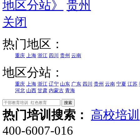
地区分站》
贵州
关闭
热门地区：
重庆
上海
浙江
四川
贵州
云南
地区分站：
重庆
上海
浙江
辽宁
山东
广东
四川
贵州
云南
宁夏
江苏
河北
山西
甘肃
内蒙古
青海
热门培训搜索：
高校培训
400-6007-016